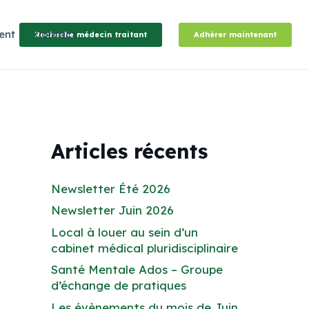
ent
Contact
Recheche médecin traitant
Adhérer maintenant
Articles récents
Newsletter Été 2026
Newsletter Juin 2026
Local à louer au sein d’un
cabinet médical pluridisciplinaire
Santé Mentale Ados – Groupe
d’échange de pratiques
Les évènements du mois de Juin