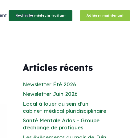
ent
Contact
Recheche médecin traitant
Adhérer maintenant
Articles récents
Newsletter Été 2026
Newsletter Juin 2026
Local à louer au sein d’un
cabinet médical pluridisciplinaire
Santé Mentale Ados – Groupe
d’échange de pratiques
Les évènements du mois de Juin