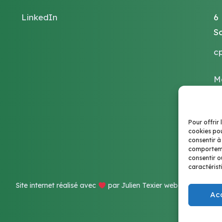
LinkedIn
6
S
c
M
Po
Pour offrir 
cookies pou
consentir à
comportemen
consentir o
caractérist
Site internet réalisé avec
par Julien Texier webdesigner
Ac