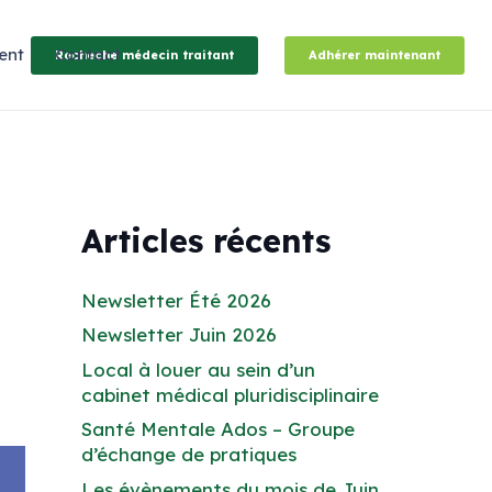
ent
Contact
Recheche médecin traitant
Adhérer maintenant
Articles récents
Newsletter Été 2026
Newsletter Juin 2026
Local à louer au sein d’un
cabinet médical pluridisciplinaire
Santé Mentale Ados – Groupe
d’échange de pratiques
Les évènements du mois de Juin