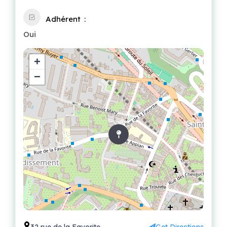
Adhérent
Oui
+
−