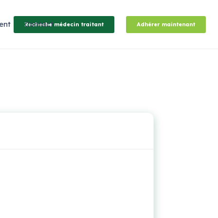
ent
Contact
Recheche médecin traitant
Adhérer maintenant