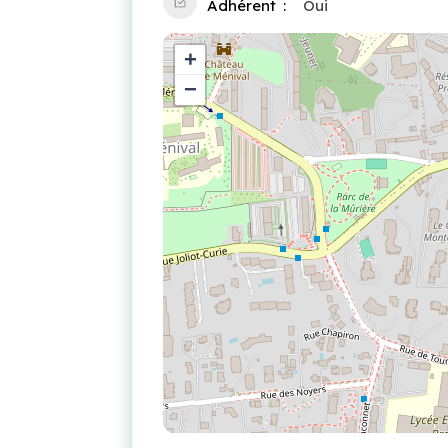
Adhérent
Oui
+
−