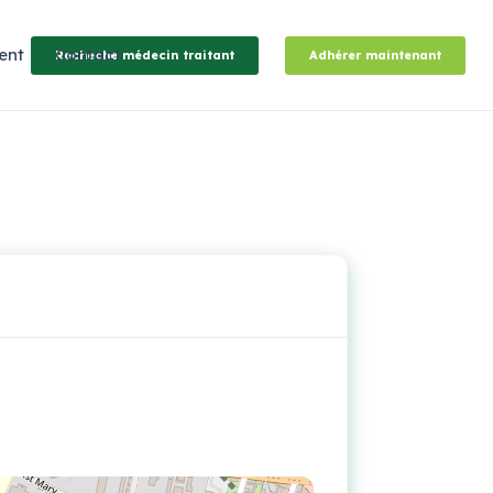
ent
Contact
Recheche médecin traitant
Adhérer maintenant