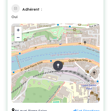
Adhérent
Oui
+
−