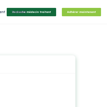
ent
Contact
Recheche médecin traitant
Adhérer maintenant