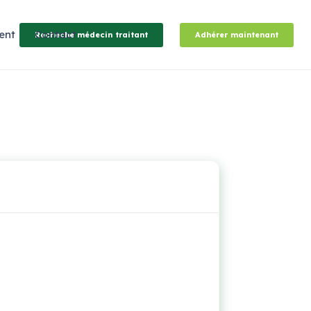
ent
Contact
Recheche médecin traitant
Adhérer maintenant