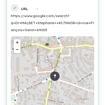
URL
https://www.google.com/search?
q=Dr+MALBET+Stephane++45.754658+16+rue+Fr
ançois+Genin+69005
+
−