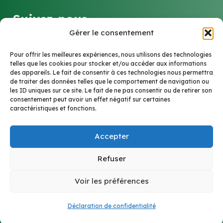
Suivez-nous
Gérer le consentement
LinkedIn
Pour offrir les meilleures expériences, nous utilisons des technologies
telles que les cookies pour stocker et/ou accéder aux informations
des appareils. Le fait de consentir à ces technologies nous permettra
de traiter des données telles que le comportement de navigation ou
Contact
les ID uniques sur ce site. Le fait de ne pas consentir ou de retirer son
consentement peut avoir un effet négatif sur certaines
caractéristiques et fonctions.
6 Rue Marie-Louise et Anne-Marie Soucelier
Accepter
69005 Lyon
Refuser
cptslyon5@gmail.com
Voir les préférences
Mentions légales
Politiques de confidentialités
Déclaration de confidentialité