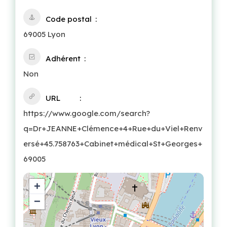
Code postal
69005 Lyon
Adhérent
Non
URL
https://www.google.com/search?
q=Dr+JEANNE+Clémence+4+Rue+du+Viel+Renv
ersé+45.758763+Cabinet+médical+St+Georges+
69005
+
−