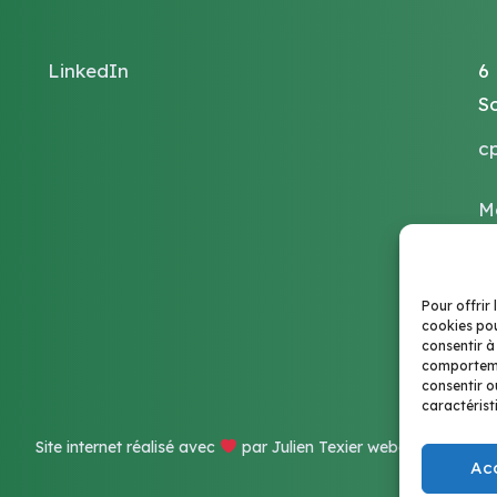
LinkedIn
6
S
c
M
Po
Pour offrir 
cookies pou
consentir à
comportemen
consentir o
caractérist
Site internet réalisé avec
par Julien Texier webdesigner
Ac