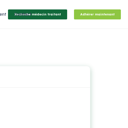
ent
Contact
Recheche médecin traitant
Adhérer maintenant