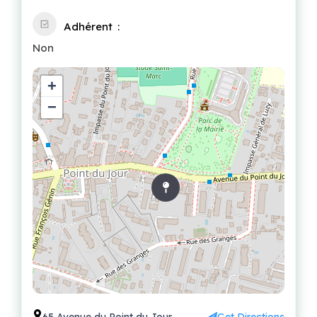
Adhérent
Non
+
−