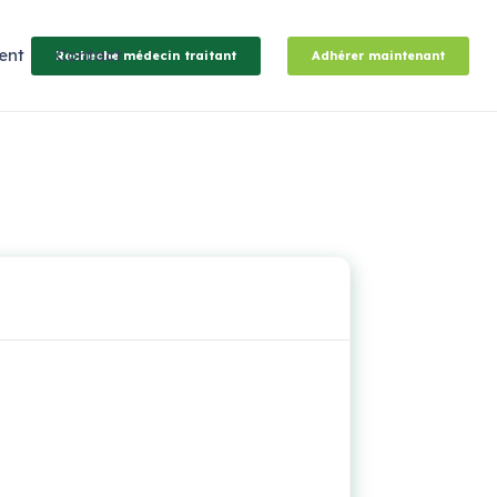
ent
Contact
Recheche médecin traitant
Adhérer maintenant