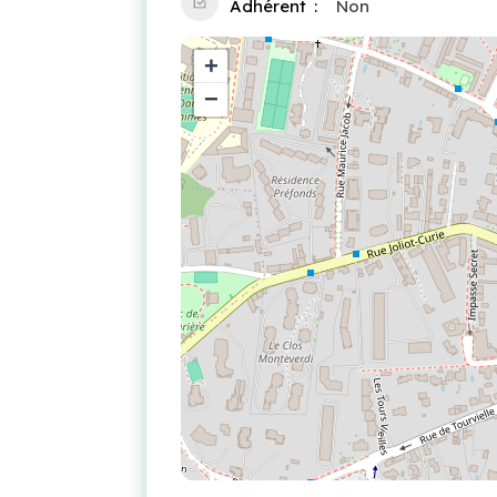
Adhérent
Non
+
−