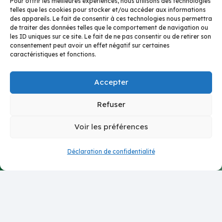
Pour offrir les meilleures expériences, nous utilisons des technologies
telles que les cookies pour stocker et/ou accéder aux informations
des appareils. Le fait de consentir à ces technologies nous permettra
de traiter des données telles que le comportement de navigation ou
Contact
les ID uniques sur ce site. Le fait de ne pas consentir ou de retirer son
consentement peut avoir un effet négatif sur certaines
caractéristiques et fonctions.
6 Rue Marie-Louise et Anne-Marie Soucelier
69005 Lyon
Accepter
cptslyon5@gmail.com
Refuser
Mentions légales
Voir les préférences
Politiques de confidentialités
Déclaration de confidentialité
Site internet réalisé avec
par Julien Texier webdesigner