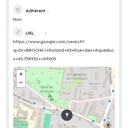
Adhérent
Non
URL
https://www.google.com/search?
q=Dr+BROCHE++Roland+43+Rue+des+Aqueduc
s+45.758932++69005
+
−