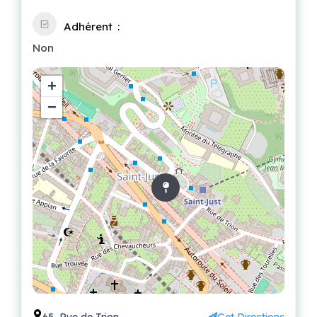
Adhérent
Non
+
−