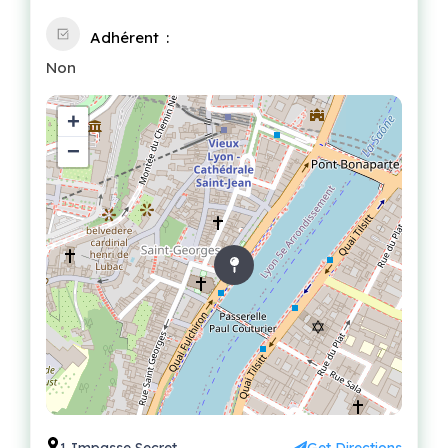
Adhérent
Non
+
−