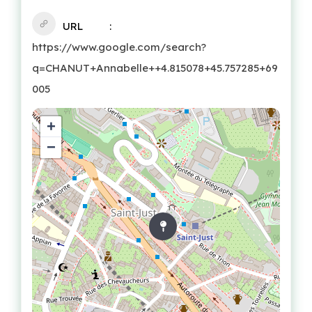
URL
https://www.google.com/search?
q=CHANUT+Annabelle++4.815078+45.757285+69
005
+
−