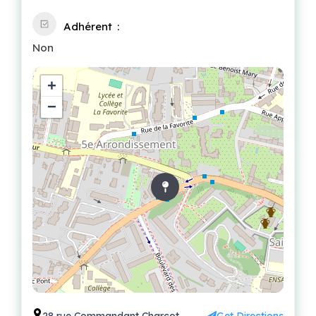
Adhérent
Non
+
−